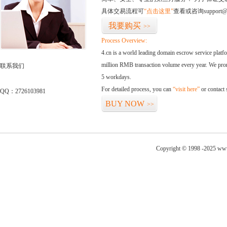
具体交易流程可
“点击这里”
查看或咨询support@
我要购买
>>
Process Overview:
4.cn is a world leading domain escrow service plat
million RMB transaction volume every year. We promi
联系我们
5 workdays.
For detailed process, you can
“visit here”
or contact
QQ：2726103981
BUY NOW
>>
Copyright © 1998 -2025 www