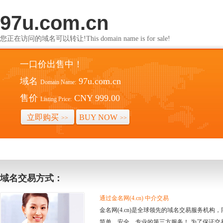
97u.com.cn
您正在访问的域名可以转让!This domain name is for sale!
一口价出售中！
域名
97u.com.cn
Domain Name:
售价
CNY 999.00
Listing Price:
立即购买
BUY NOW
>>
>>
域名交易方式：
通过金名网(4.cn) 中介交易
金名网(4.cn)是全球领先的域名交易服务机
简单、安全、专业的第三方服务！ 为了保证交